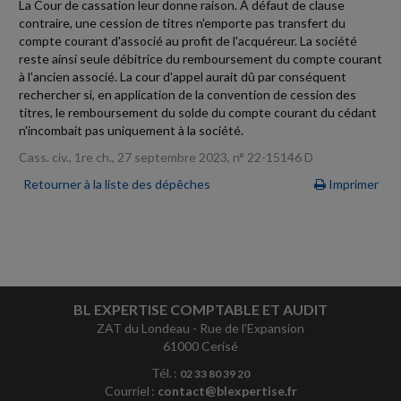
La Cour de cassation leur donne raison. À défaut de clause
contraire, une cession de titres n'emporte pas transfert du
compte courant d'associé au profit de l'acquéreur. La société
reste ainsi seule débitrice du remboursement du compte courant
à l'ancien associé. La cour d'appel aurait dû par conséquent
rechercher si, en application de la convention de cession des
titres, le remboursement du solde du compte courant du cédant
n'incombait pas uniquement à la société.
Cass. civ., 1re ch., 27 septembre 2023, n° 22-15146 D
Retourner à la liste des dépêches
Imprimer
BL EXPERTISE COMPTABLE ET AUDIT
ZAT du Londeau - Rue de l'Expansion
61000 Cerisé
Tél. :
02 33 80 39 20
Courriel :
contact@blexpertise.fr