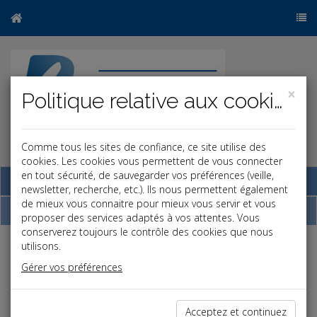
×
Politique relative aux cookies
Comme tous les sites de confiance, ce site utilise des
r
b
cookies. Les cookies vous permettent de vous connecter
en tout sécurité, de sauvegarder vos préférences (veille,
Base documentaire
newsletter, recherche, etc.). Ils nous permettent également
de mieux vous connaitre pour mieux vous servir et vous
Dépêches
proposer des services adaptés à vos attentes. Vous
conserverez toujours le contrôle des cookies que nous
utilisons.
j
a
b
Gérer vos préférences
Vie des affaires
Date: 2023-11-30
REMBOURSEMENT D'UN COMPTE COURANT
Acceptez et continuez