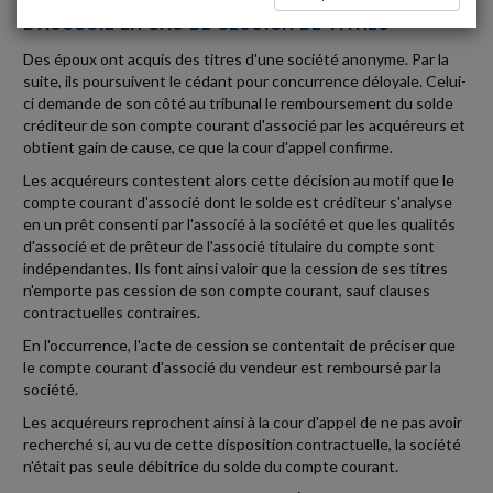
D'ASSOCIÉ EN CAS DE CESSION DE TITRES
Des époux ont acquis des titres d'une société anonyme. Par la
suite, ils poursuivent le cédant pour concurrence déloyale. Celui-
ci demande de son côté au tribunal le remboursement du solde
créditeur de son compte courant d'associé par les acquéreurs et
obtient gain de cause, ce que la cour d'appel confirme.
Les acquéreurs contestent alors cette décision au motif que le
compte courant d'associé dont le solde est créditeur s'analyse
en un prêt consenti par l'associé à la société et que les qualités
d'associé et de prêteur de l'associé titulaire du compte sont
indépendantes. Ils font ainsi valoir que la cession de ses titres
n'emporte pas cession de son compte courant, sauf clauses
contractuelles contraires.
En l'occurrence, l'acte de cession se contentait de préciser que
le compte courant d'associé du vendeur est remboursé par la
société.
Les acquéreurs reprochent ainsi à la cour d'appel de ne pas avoir
recherché si, au vu de cette disposition contractuelle, la société
n'était pas seule débitrice du solde du compte courant.