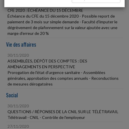
30/11/2020
CFE 2020 : ÉCHÉANCE DU 15 DÉCEMBRE
Échéance du CFE du 15 décembre 2020 - Possible report de
paiement de 3 mois sur simple demande - Faculté d'imputer le
dégrèvement de plafonnement sur la valeur ajoutée avec une
marge d'erreur de 20 %
Vie des affaires
30/11/2020
ASSEMBLÉES, DÉPÔT DES COMPTES : DES
AMÉNAGEMENTS EN PERSPECTIVE
Prorogation de l'état d'urgence sanitaire - Assemblées
générales, approbation des comptes annuels - Reconductions
de mesures dérogatoires
Social
30/11/2020
QUESTIONS / RÉPONSES DE LA CNIL SUR LE TÉLÉTRAVAIL
Télétravail - CNIL - Contrôle de l'employeur
27/11/2020