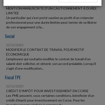
22/12/2023
MENTION MANUSCRITE D'UN CAUTIONNEMENT À DURÉE
LIMITÉE
Un particulier qui s'est porté caution au profit d'un créancier
professionnel pour une durée limitée peut tenter de se libérer
de son engagement si la...
Social
22/12/2023
MODIFIER LE CONTRAT DE TRAVAIL POUR MOTIF
ÉCONOMIQUE
L'employeur qui souhaite modifier le contrat de travail d'un
salarié doit solliciter, et obtenir, son accord préalable. Lorsqu'il
s'agit d'une modification...
Fiscal TPE
22/12/2023
CRÉDIT D'IMPÔT POUR INVESTISSEMENT EN CORSE
Les PME peuvent, sous certaines conditions, bénéficier d'un
crédit d'impôt pour investissement en Corse. Pour les
investissements réalisés à compter du...