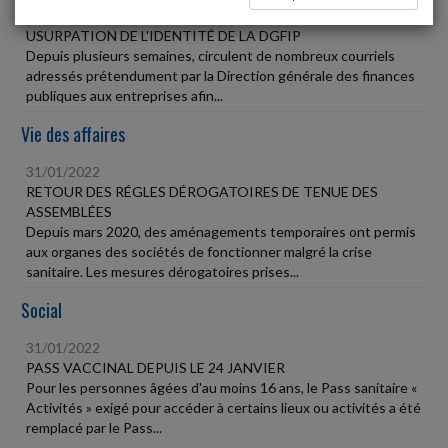
31/01/2022
USURPATION DE L'IDENTITÉ DE LA DGFIP
Depuis plusieurs semaines, circulent de nombreux courriels
adressés prétendument par la Direction générale des finances
publiques aux entreprises afin...
Vie des affaires
31/01/2022
RETOUR DES RÉGLES DÉROGATOIRES DE TENUE DES
ASSEMBLÉES
Depuis mars 2020, des aménagements temporaires ont permis
aux organes des sociétés de fonctionner malgré la crise
sanitaire. Les mesures dérogatoires prises...
Social
31/01/2022
PASS VACCINAL DEPUIS LE 24 JANVIER
Pour les personnes âgées d'au moins 16 ans, le Pass sanitaire «
Activités » exigé pour accéder à certains lieux ou activités a été
remplacé par le Pass...