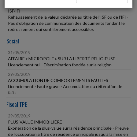
31/05/2019
ISF/IFI
Rehaussement de la valeur déclarée au titre de l'ISF ou de l'IFI -
Pas d'obligation de communication des documents fondant le
redressement qui sont librement accessibles
Social
31/05/2019
AFFAIRE « MICROPOLE » SUR LA LIBERTÉ RELIGIEUSE
Licenciement nul - Discrimination fondée sur la religion
29/05/2019
ACCUMULATION DE COMPORTEMENTS FAUTIFS
Licenciement - Faute grave - Accumulation ou réitération de
faits
Fiscal TPE
29/05/2019
PLUS-VALUE IMMOBILIÈRE
Exonération de la plus-value sur la résidence principale - Preuve
de l'occupation à titre de résidence principale jusqu'à la mise en