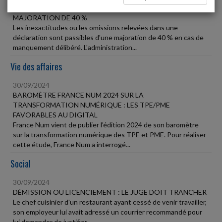
30/09/2024
MAJORATION DE 40 %
Les inexactitudes ou les omissions relevées dans une
déclaration sont passibles d'une majoration de 40 % en cas de
manquement délibéré. L'administration...
Vie des affaires
30/09/2024
BAROMÈTRE FRANCE NUM 2024 SUR LA
TRANSFORMATION NUMÉRIQUE : LES TPE/PME
FAVORABLES AU DIGITAL
France Num vient de publier l'édition 2024 de son baromètre
sur la transformation numérique des TPE et PME. Pour réaliser
cette étude, France Num a interrogé...
Social
30/09/2024
DÉMISSION OU LICENCIEMENT : LE JUGE DOIT TRANCHER
Le chef cuisinier d'un restaurant ayant cessé de venir travailler,
son employeur lui avait adressé un courrier recommandé pour
lui demander de justifier...