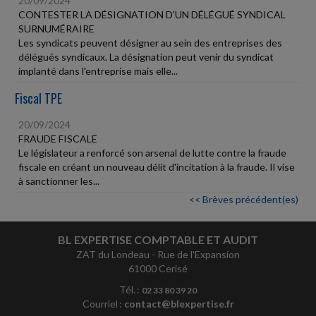
20/09/2024
CONTESTER LA DÉSIGNATION D'UN DÉLÉGUÉ SYNDICAL
SURNUMÉRAIRE
Les syndicats peuvent désigner au sein des entreprises des
délégués syndicaux. La désignation peut venir du syndicat
implanté dans l'entreprise mais elle...
Fiscal TPE
20/09/2024
FRAUDE FISCALE
Le législateur a renforcé son arsenal de lutte contre la fraude
fiscale en créant un nouveau délit d'incitation à la fraude. Il vise
à sanctionner les...
<< Brèves précédent(es)
BL EXPERTISE COMPTABLE ET AUDIT
ZAT du Londeau - Rue de l'Expansion
61000 Cerisé
Tél. :
02 33 80 39 20
Courriel :
contact@blexpertise.fr