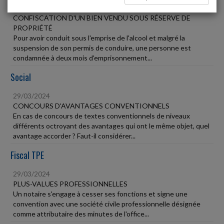
29/03/2024
CONFISCATION D'UN BIEN VENDU SOUS RÉSERVE DE
PROPRIÉTÉ
Pour avoir conduit sous l'emprise de l'alcool et malgré la
suspension de son permis de conduire, une personne est
condamnée à deux mois d'emprisonnement...
Social
29/03/2024
CONCOURS D'AVANTAGES CONVENTIONNELS
En cas de concours de textes conventionnels de niveaux
différents octroyant des avantages qui ont le même objet, quel
avantage accorder ? Faut-il considérer...
Fiscal TPE
29/03/2024
PLUS-VALUES PROFESSIONNELLES
Un notaire s'engage à cesser ses fonctions et signe une
convention avec une société civile professionnelle désignée
comme attributaire des minutes de l'office...